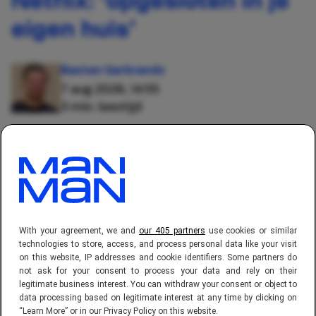
eigen huis’
Basten Gerbrands
7 aug 2026, 14:55
3 min. leestijd
Je huis is je veilige plek. Tenzij je in 'The Last
House' (2026) belandt, want dan wordt je
eigen woonkamer plots je grootste vijand.
Deze nieuwe sciencefiction-thriller staat
wereldwijd op Netflix en het concept alleen
With your agreement, we and
our 405 partners
use cookies or similar
al zorgt voor kippenvel.
technologies to store, access, and process personal data like your visit
on this website, IP addresses and cookie identifiers. Some partners do
not ask for your consent to process your data and rely on their
legitimate business interest. You can withdraw your consent or object to
data processing based on legitimate interest at any time by clicking on
“Learn More” or in our Privacy Policy on this website.