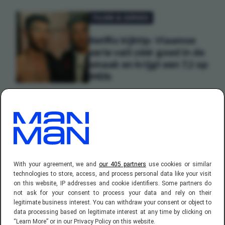
FILMS & SERIES
Netflix kijktip: Vlaamse
serie valt zéér goed in de
smaak en krijgt een 7,2 op
IMDb
FILMS & SERIES
Met 104 miljoen kijkers
was deze serie dé
Netflix-hit van 2026 tot
With your agreement, we and
our 405 partners
use cookies or similar
nu toe
technologies to store, access, and process personal data like your visit
on this website, IP addresses and cookie identifiers. Some partners do
not ask for your consent to process your data and rely on their
legitimate business interest. You can withdraw your consent or object to
FILMS & SERIES
data processing based on legitimate interest at any time by clicking on
“Learn More” or in our Privacy Policy on this website.