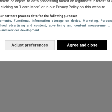
nsent or object to data processing based on legitimate interest at 
 clicking on “Learn More” or in our Privacy Policy on this website.
ur partners process data for the following purposes:
sements
, Functional
, Information storage on device
, Marketing
, Persona
lised advertising and content, advertising and content measurement, 
h and services development
Adjust preferences
Agree and close