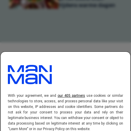
tijdens warme dagen
With your agreement, we and
our 405 partners
use cookies or similar
technologies to store, access, and process personal data like your visit
on this website, IP addresses and cookie identifiers. Some partners do
not ask for your consent to process your data and rely on their
legitimate business interest. You can withdraw your consent or object to
data processing based on legitimate interest at any time by clicking on
“Learn More” or in our Privacy Policy on this website.