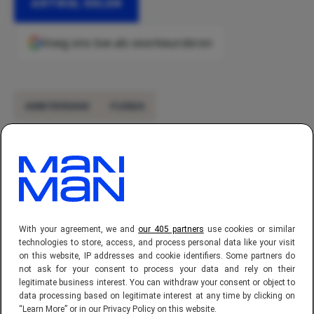
ARTIKEL DELEN
Voeg ons toe als voorkeursbron
AMSTERDAM
FUNDA
Laukie Klijn
Laukie Klijn studeerde journalistiek en behaalde
zijn diploma aan de Schrijversacademie in Utrecht.
With your agreement, we and
our 405 partners
use cookies or similar
Hij schrijft het liefst met passie over alles wat met
technologies to store, access, and process personal data like your visit
luxe te maken heeft. Mooie auto’s, enorme villa’s,
on this website, IP addresses and cookie identifiers. Some partners do
peperdure horloges en jachten van celebrities; alles
not ask for your consent to process your data and rely on their
legitimate business interest. You can withdraw your consent or object to
komt voorbij! Ook houdt hij al het nieuws over de
data processing based on legitimate interest at any time by clicking on
woningmarkt in de gaten en struint hij dagelijks
“Learn More” or in our Privacy Policy on this website.