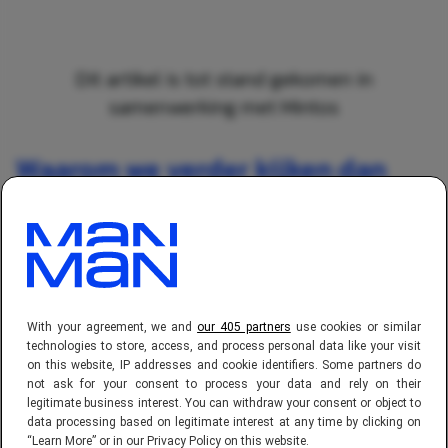
Dit artikel is tot stand gekomen in
samenwerking met Mintos
Waarom we verder kijken dan
aandelen en ETF’s
Aandelen en ETF’s vormen voor veel mensen
een solide basis, maar de traditionele markten
brengen ook de nodige onrust met zich mee.
Koersen kunnen flink schommelen en reageren
With your agreement, we and
our 405 partners
use cookies or similar
technologies to store, access, and process personal data like your visit
direct op het wereldnieuws. In deze onrustige
on this website, IP addresses and cookie identifiers. Some partners do
periodes van marktbewegingen groeit bij veel
not ask for your consent to process your data and rely on their
legitimate business interest. You can withdraw your consent or object to
beleggers de behoefte aan een stabielere
data processing based on legitimate interest at any time by clicking on
tegenhanger in de portefeuille.
“Learn More” or in our Privacy Policy on this website.