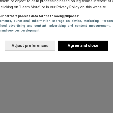
stje waarachter de Tafelberg te zien is.
nsent or object to data processing based on legitimate interest at 
 clicking on “Learn More” or in our Privacy Policy on this website.
ur partners process data for the following purposes:
sements
, Functional
, Information storage on device
, Marketing
, Persona
lised advertising and content, advertising and content measurement, 
h and services development
Adjust preferences
Agree and close