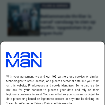
FILMS & SERIES
Beklemmende thriller is
vanaf vandaag te zien op
Netflix: 'opgesloten in je
eigen huis'
With your agreement, we and
our 405 partners
use cookies or similar
technologies to store, access, and process personal data like your visit
on this website, IP addresses and cookie identifiers. Some partners do
not ask for your consent to process your data and rely on their
legitimate business interest. You can withdraw your consent or object to
data processing based on legitimate interest at any time by clicking on
“Learn More” or in our Privacy Policy on this website.