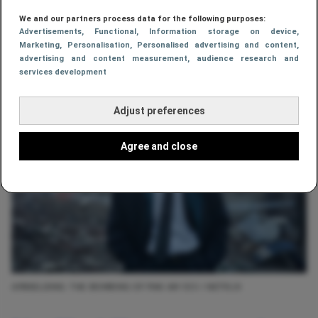
We and our partners process data for the following purposes:
Advertisements
, Functional
, Information storage on device
,
Marketing
, Personalisation
, Personalised advertising and content,
advertising and content measurement, audience research and
services development
Adjust preferences
Agree and close
AFBEELDING: THE BOMBING OF PAN AM 103 / NETFLIX