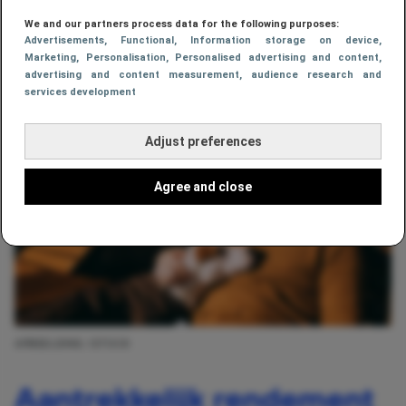
We and our partners process data for the following purposes:
Advertisements
, Functional
, Information storage on device
,
Marketing
, Personalisation
, Personalised advertising and content,
advertising and content measurement, audience research and
services development
Adjust preferences
Agree and close
AFBEELDING: ISTOCK
Aantrekkelijk rendement