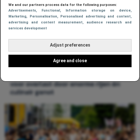
We and our partners process data for the following purposes:
Advertisements
, Functional
, Information storage on device
,
Marketing
, Personalisation
, Personalised advertising and content,
advertising and content measurement, audience research and
services development
Adjust preferences
Agree and close
ETEN & DRINKEN
, 
LIFESTYLE
Nieuwe TikTok-hype in Utrecht zorgt
voor overlast door enorme rijen én
culinair genot