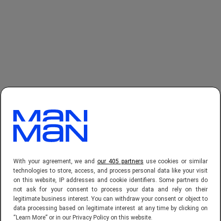
With your agreement, we and
our 405 partners
use cookies or similar
technologies to store, access, and process personal data like your visit
on this website, IP addresses and cookie identifiers. Some partners do
not ask for your consent to process your data and rely on their
legitimate business interest. You can withdraw your consent or object to
data processing based on legitimate interest at any time by clicking on
“Learn More” or in our Privacy Policy on this website.