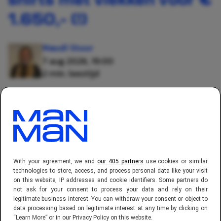
1.650,- (!)
Maudi Stuur
7 aug 2026, 19:00
2 min. leestijd
Prada weet opnieuw alle aandacht op zich te
richten. Het Italiaanse modehuis heeft een
shirt uitgebracht dat eruitziet alsof het al
jaren gedragen wordt. Met vlekken,
verkleuringen en een versleten uitstraling
With your agreement, we and
our 405 partners
use cookies or similar
lijkt het kledingstuk allesbehalve nieuw.
technologies to store, access, and process personal data like your visit
Toch hangt er een stevig prijskaartje aan:
on this website, IP addresses and cookie identifiers. Some partners do
not ask for your consent to process your data and rely on their
zo’n € 1.650. Terwijl sommigen het zien als
legitimate business interest. You can withdraw your consent or object to
een creatief mode-experiment, vragen
data processing based on legitimate interest at any time by clicking on
“Learn More” or in our Privacy Policy on this website.