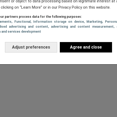
nsent or object to data processing based on legitimate interest at 
 clicking on “Learn More” or in our Privacy Policy on this website.
ur partners process data for the following purposes:
sements
, Functional
, Information storage on device
, Marketing
, Persona
lised advertising and content, advertising and content measurement, 
h and services development
Adjust preferences
Agree and close