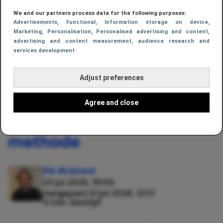
We and our partners process data for the following purposes:
Advertisements
, Functional
, Information storage on device
,
Marketing
, Personalisation
, Personalised advertising and content,
advertising and content measurement, audience research and
AFBEELDING: ISTOCK
services development
Aantrekkelijk rendement
Adjust preferences
zonder dagelijks beheer?
Agree and close
Dit is de set-and-forget-
methode
Rik Blokland
23 jul 2026, 19:00
Aangepast:
31 jul 2026, 12:51
4 min. leestijd