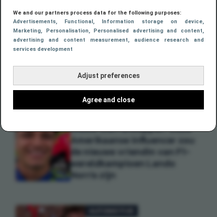
We and our partners process data for the following purposes:
AUTOMOTIVE
Advertisements
, Functional
, Information storage on device
,
Marketing
, Personalisation
, Personalised advertising and content,
Voordelig tanken bij onze
advertising and content measurement, audience research and
zuiderburen? Benzine is
services development
vanaf nu nóg goedkoper in
België dan in Nederland
Adjust preferences
Agree and close
VROUWEN
Nieuw sterrenkoppel? Deze
Amerikaanse influencer zou
de nieuwe vriendin van F1-
wereldkampioen Lando
Norris zijn
AUTOMOTIVE