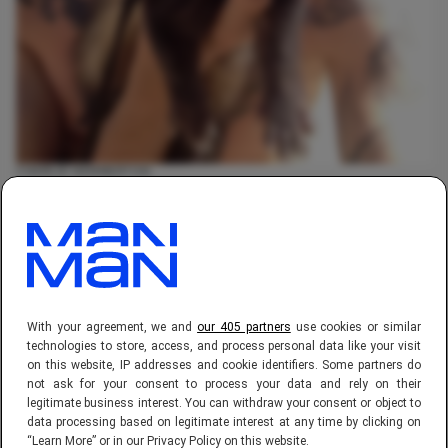
CHARLIE HAMMERTON
Leven in plaats van overleven
Charles heeft ook een boodschap voor
mannen die zich vastgeketend voelen aan hun
baan of studie, maar dromen van meer. Zijn
With your agreement, we and
our 405 partners
use cookies or similar
technologies to store, access, and process personal data like your visit
tip? Begin klein. “
Schrijf op waar je naartoe wil,
on this website, IP addresses and cookie identifiers. Some partners do
hang het boven je bed en maak het zó
not ask for your consent to process your data and rely on their
legitimate business interest. You can withdraw your consent or object to
belangrijk dat je niet anders kúnt dan het
data processing based on legitimate interest at any time by clicking on
waarmaken,
” zegt hij. Geen zweverige goeroe-
“Learn More” or in our Privacy Policy on this website.