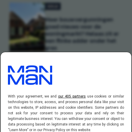
GELD
Meer bouwvergunningen
goed nieuws voor de
woningmarkt? Helaas zit er
een flinke adder onder het
gras
GELD
Belangrijk voor
vergeetachtige
Nederlanders: deadline voor
With your agreement, we and
our 405 partners
use cookies or similar
toeslagenaanvragen van
technologies to store, access, and process personal data like your visit
on this website, IP addresses and cookie identifiers. Some partners do
2025 schuift flink op
not ask for your consent to process your data and rely on their
legitimate business interest. You can withdraw your consent or object to
data processing based on legitimate interest at any time by clicking on
“Learn More” or in our Privacy Policy on this website.