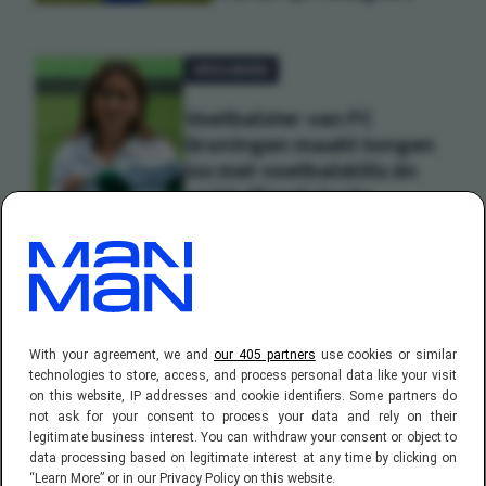
VROUWEN
Voetbalster van FC
Groningen maakt tongen
los met voetbalskills én
verbluffende looks
FITNESS
Sporten tijdens een
hittegolf? Dit gebeurt
With your agreement, we and
our 405 partners
use cookies or similar
er met je lichaam
technologies to store, access, and process personal data like your visit
on this website, IP addresses and cookie identifiers. Some partners do
not ask for your consent to process your data and rely on their
legitimate business interest. You can withdraw your consent or object to
GEZONDHEID
data processing based on legitimate interest at any time by clicking on
“Learn More” or in our Privacy Policy on this website.