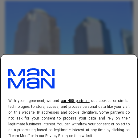
AFBEELDING: JAMES KAMPEIS / PEXELS
Dit zijn de 9 duurste
With your agreement, we and
our 405 partners
use cookies or similar
gebouwen ter wereld
technologies to store, access, and process personal data like your visit
on this website, IP addresses and cookie identifiers. Some partners do
not ask for your consent to process your data and rely on their
legitimate business interest. You can withdraw your consent or object to
Quint De Wolf
data processing based on legitimate interest at any time by clicking on
7 aug 2026, 16:57
“Learn More” or in our Privacy Policy on this website.