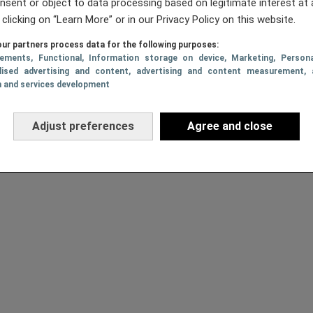
nsent or object to data processing based on legitimate interest at 
 clicking on “Learn More” or in our Privacy Policy on this website.
ur partners process data for the following purposes:
sements
, Functional
, Information storage on device
, Marketing
, Persona
lised advertising and content, advertising and content measurement, 
h and services development
Adjust preferences
Agree and close