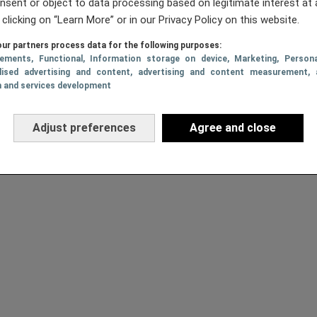
 precies tussen klassiek en modern valt.
nsent or object to data processing based on legitimate interest at 
 clicking on “Learn More” or in our Privacy Policy on this website.
ur partners process data for the following purposes:
sements
, Functional
, Information storage on device
, Marketing
, Persona
lised advertising and content, advertising and content measurement, 
h and services development
Adjust preferences
Agree and close