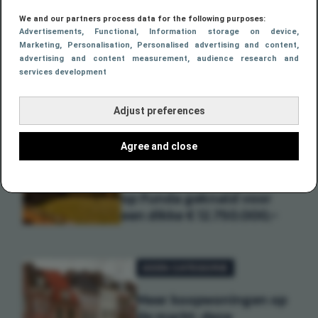
We and our partners process data for the following purposes:
Nieuw horloge van
Advertisements
, Functional
, Information storage on device
,
Christiaan van der
Marketing
, Personalisation
, Personalised advertising and content,
Klaauw brengt het
advertising and content measurement, audience research and
services development
heelal naar je pols
Adjust preferences
GEEN CATEGORIE
Agree and close
Niet normaal:
Amsterdamse megavilla
op Funda geknald voor
een dikke € 12.750.000,-
GEEN CATEGORIE
Meer koopwoningen op
de markt: deze