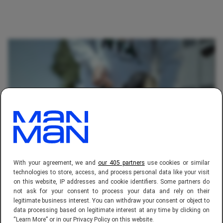
With your agreement, we and
our 405 partners
use cookies or similar
technologies to store, access, and process personal data like your visit
on this website, IP addresses and cookie identifiers. Some partners do
not ask for your consent to process your data and rely on their
6. Beveilig met een GPS-
legitimate business interest. You can withdraw your consent or object to
data processing based on legitimate interest at any time by clicking on
“Learn More” or in our Privacy Policy on this website.