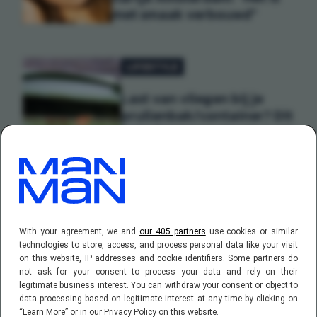
met smaak verbouwd"
LIFESTYLE
Last van vliegen bij je
prullenbak/container? Dit
boterhammen-trucje is dé
oplossing
WONEN
Moeder heeft geniale
With your agreement, we and
our 405 partners
use cookies or similar
ruimtebesparende
technologies to store, access, and process personal data like your visit
on this website, IP addresses and cookie identifiers. Some partners do
oplossing voor de
not ask for your consent to process your data and rely on their
slaapkamer van haar kids
legitimate business interest. You can withdraw your consent or object to
data processing based on legitimate interest at any time by clicking on
“Learn More” or in our Privacy Policy on this website.