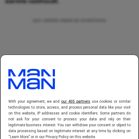
warmte vasthoudt.
With your agreement, we and
our 405 partners
use cookies or similar
technologies to store, access, and process personal data like your visit
on this website, IP addresses and cookie identifiers. Some partners do
not ask for your consent to process your data and rely on their
legitimate business interest. You can withdraw your consent or object to
data processing based on legitimate interest at any time by clicking on
“Learn More” or in our Privacy Policy on this website.