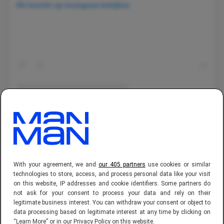
Dit bericht op Instagram bekijken
Een bericht gedeeld door Luxury Yacht Vip (@superyachts.al)
With your agreement, we and
our 405 partners
use cookies or similar
technologies to store, access, and process personal data like your visit
on this website, IP addresses and cookie identifiers. Some partners do
not ask for your consent to process your data and rely on their
legitimate business interest. You can withdraw your consent or object to
data processing based on legitimate interest at any time by clicking on
“Learn More” or in our Privacy Policy on this website.