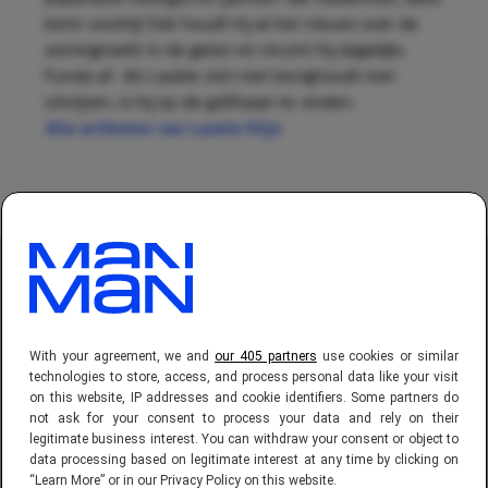
komt voorbij! Ook houdt hij al het nieuws over de
woningmarkt in de gaten en struint hij dagelijks
Funda af. Als Laukie zich niet bezighoudt met
schrijven, is hij op de golfbaan te vinden.
Alle artikelen van Laukie Klijn
LEES MEER
With your agreement, we and
our 405 partners
use cookies or similar
VROUWEN
technologies to store, access, and process personal data like your visit
on this website, IP addresses and cookie identifiers. Some partners do
Voetbalster van FC
not ask for your consent to process your data and rely on their
legitimate business interest. You can withdraw your consent or object to
Groningen maakt tongen
data processing based on legitimate interest at any time by clicking on
los met voetbalskills én
“Learn More” or in our Privacy Policy on this website.