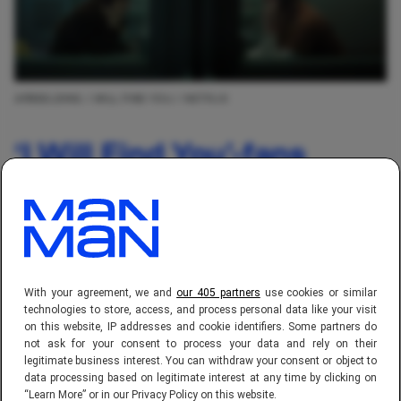
AFBEELDING: I WILL FIND YOU / NETFLIX
‘I Will Find You’-fans
opgelet: er komt nóg een
nieuwe Harlan Coben-
serie naar Netflix
With your agreement, we and
our 405 partners
use cookies or similar
Basten Gerbrands
technologies to store, access, and process personal data like your visit
on this website, IP addresses and cookie identifiers. Some partners do
8 aug 2026, 19:00
not ask for your consent to process your data and rely on their
2 min. leestijd
legitimate business interest. You can withdraw your consent or object to
data processing based on legitimate interest at any time by clicking on
“Learn More” or in our Privacy Policy on this website.