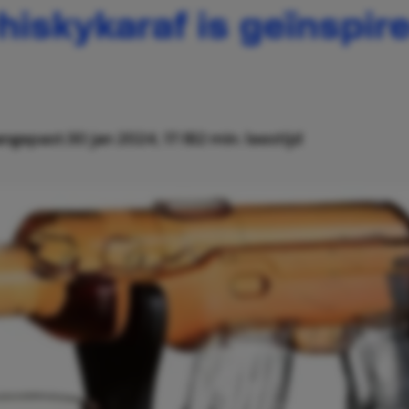
iskykaraf is geïnspir
ngepast:
30 jan 2024, 17:18
2 min. leestijd