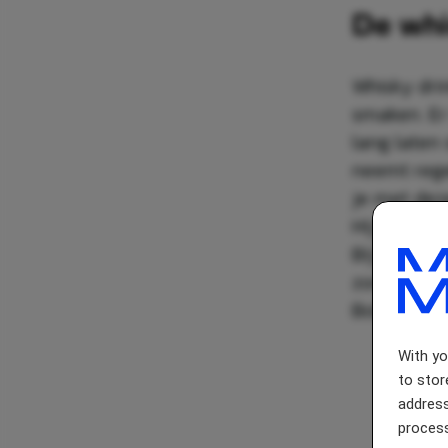
De whi
Whisky dri
smaken. Er
lang laten
neemt rege
je met dez
Hij heeft d
Bij een sp
zomaar uit
Bol.com en 
With y
to stor
address
process