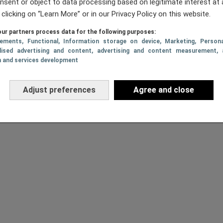
nsent or object to data processing based on legitimate interest at 
 clicking on “Learn More” or in our Privacy Policy on this website.
ur partners process data for the following purposes:
sements
, Functional
, Information storage on device
, Marketing
, Persona
lised advertising and content, advertising and content measurement, 
h and services development
Adjust preferences
Agree and close