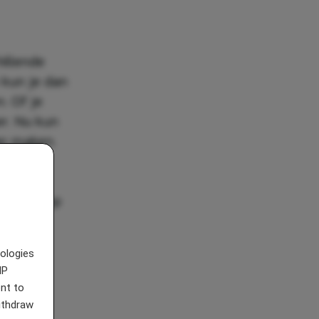
illende
 kun je dan
. Of je
r. Nu kun
er maken.
n kwijt.
ie er
te koop op
.
nologies
IP
nt to
withdraw