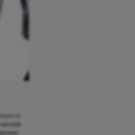
 hoort er
 namelijk
n geweer