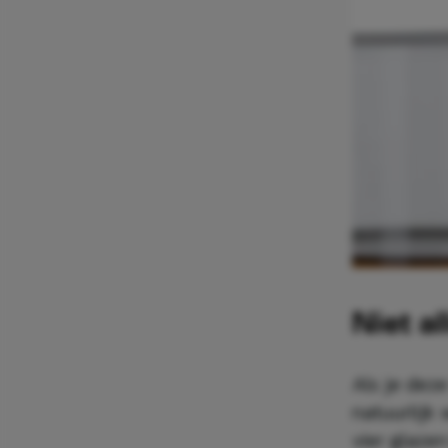
Niet a
Als je deze
natuurlijk 
vier glazen