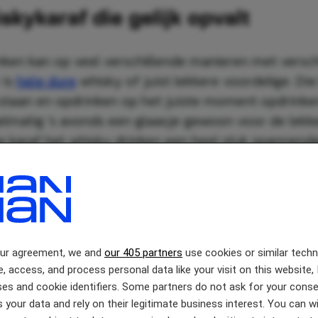
skykaraf die gelijk opvalt
nken kan op veel verschillende manieren met versch
 is
hele dure
whisky of juist lekkere voordelige. Die
 staan en opdrinken op het juiste moment opdrinken
lmatig ’s avonds een glaasje gewoon voor de lekke
e karaf het whisky drinken een heel stuk spannend
e vorm van een AK-47 en je kan er flink wat whisky i
eciale whisky hoort ook een speciale whisky karaf, d
 zou kunnen zien als een aanvalsgeweer. Hij staat 
voor een gepaste prijs heb jij je whiskykaraf thuis
our agreement, we and
our 405 partners
use cookies or similar tech
e, access, and process personal data like your visit on this website, 
es and cookie identifiers. Some partners do not ask for your conse
 your data and rely on their legitimate business interest. You can 