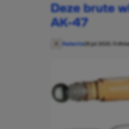
Deze brute wh
AK-47
Redactie
28 jul 2020, 11:45
Aa