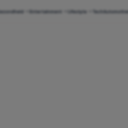
ezondheid
Entertainment
Lifestyle
Tech
Automotiv