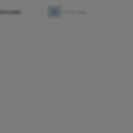
e
Vrouwen
Zoeken
Zoek naar: