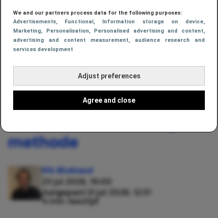
We and our partners process data for the following purposes:
Advertisements
, Functional
, Information storage on device
,
Marketing
, Personalisation
, Personalised advertising and content,
advertising and content measurement, audience research and
services development
AFBEELDING: ISTOCK
Adjust preferences
Aantrekkelijk rendement
zonder dagelijks beheer?
Agree and close
Dit is de set-and-forget-
methode
Rik Blokland
23 jul 2026, 19:00
Aangepast:
31 jul 2026, 12:51
4 min. leestijd