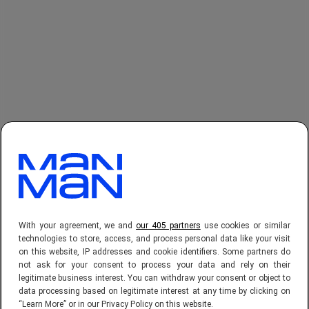
With your agreement, we and
our 405 partners
use cookies or similar
technologies to store, access, and process personal data like your visit
on this website, IP addresses and cookie identifiers. Some partners do
not ask for your consent to process your data and rely on their
legitimate business interest. You can withdraw your consent or object to
data processing based on legitimate interest at any time by clicking on
“Learn More” or in our Privacy Policy on this website.