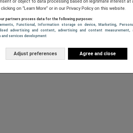
nsent or object to data processing based on legitimate interest at 
 clicking on “Learn More” or in our Privacy Policy on this website.
ur partners process data for the following purposes:
sements
, Functional
, Information storage on device
, Marketing
, Persona
lised advertising and content, advertising and content measurement, 
h and services development
Adjust preferences
Agree and close