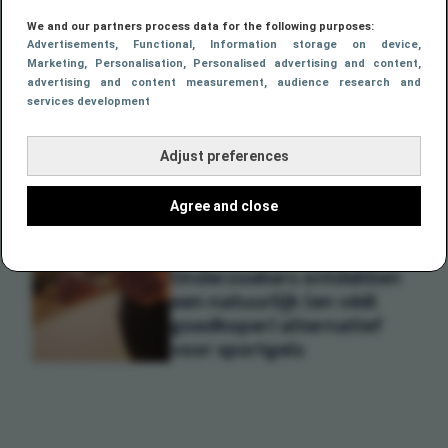
We and our partners process data for the following purposes:
GEZONDHEID
Advertisements
, Functional
, Information storage on device
,
Marketing
, Personalisation
, Personalised advertising and content,
Is het goed om eerst
advertising and content measurement, audience research and
onder de zonnebank te
services development
gaan voordat je op
zonvakantie gaat?
Adjust preferences
Agree and close
GEZONDHEID
Onderzoekers ontdekken
een natuurlijk (en véél
goedkoper) alternatief
voor sportgels