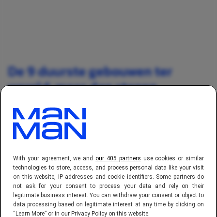
De 9 duurste gebouwen ter
wereld: meer dan stenen
Waar een luxe villa misschien een paar
tientallen miljoenen euro kost, beginnen de
prijskaartjes van de meest indrukwekkende
gebouwen ter wereld pas echt bij de miljarden.
With your agreement, we and
our 405 partners
use cookies or similar
Het gaat hier niet om een standaard
technologies to store, access, and process personal data like your visit
kantoorpand of een luxe hotel, maar om
on this website, IP addresses and cookie identifiers. Some partners do
not ask for your consent to process your data and rely on their
gigantische projecten waarin techniek,
legitimate business interest. You can withdraw your consent or object to
architectuur en prestige samenkomen. Van
data processing based on legitimate interest at any time by clicking on
“Learn More” or in our Privacy Policy on this website.