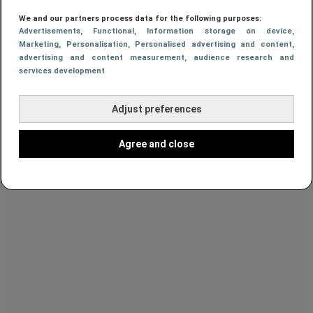
religieuze monumenten tot futuristische
hoofdkantoren en extravagante resorts: dit zijn
We and our partners process data for the following purposes:
Advertisements
, Functional
, Information storage on device
,
de 9 duurste gebouwen die ooit zijn neergezet.
Marketing
, Personalisation
, Personalised advertising and content,
advertising and content measurement, audience research and
services development
Adjust preferences
Agree and close