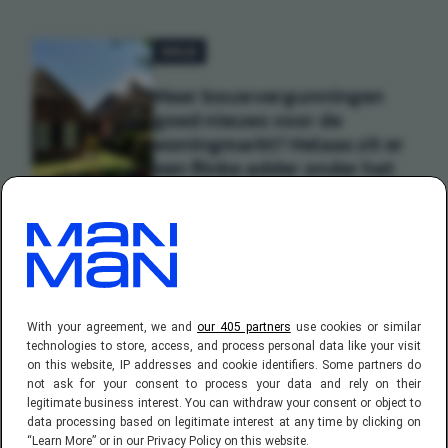
GELD
Meer bouwvergunningen
goed nieuws voor de
woningmarkt? Helaas zit er
een flinke adder onder het
gras
GELD
Belangrijk voor
vergeetachtige
With your agreement, we and
our 405 partners
use cookies or similar
technologies to store, access, and process personal data like your visit
Nederlanders: deadline voor
on this website, IP addresses and cookie identifiers. Some partners do
toeslagenaanvragen van
not ask for your consent to process your data and rely on their
2025 schuift flink op
legitimate business interest. You can withdraw your consent or object to
data processing based on legitimate interest at any time by clicking on
“Learn More” or in our Privacy Policy on this website.