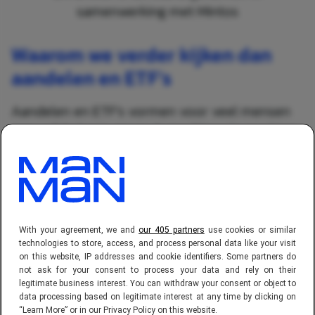
samenwerking met Mintos
Waarom we verder kijken dan
aandelen en ETF’s
Aandelen en ETF’s vormen voor veel mensen
een solide basis, maar de traditionele markten
brengen ook de nodige onrust met zich mee.
Koersen kunnen flink schommelen en reageren
direct op het wereldnieuws. In deze onrustige
periodes van marktbewegingen groeit bij veel
beleggers de behoefte aan een stabielere
With your agreement, we and
our 405 partners
use cookies or similar
tegenhanger in de portefeuille.
technologies to store, access, and process personal data like your visit
on this website, IP addresses and cookie identifiers. Some partners do
not ask for your consent to process your data and rely on their
legitimate business interest. You can withdraw your consent or object to
data processing based on legitimate interest at any time by clicking on
“Learn More” or in our Privacy Policy on this website.