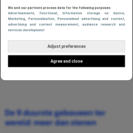
We and our partners process data for the following purposes:
Advertisements
, Functional
, Information storage on device
,
Marketing
, Personalisation
, Personalised advertising and content,
advertising and content measurement, audience research and
services development
Adjust preferences
Agree and close
De 9 duurste gebouwen ter
wereld: meer dan stenen