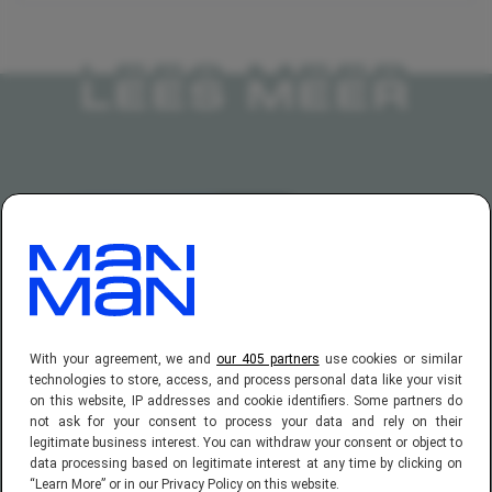
LEES MEER
REIZEN
Reizigers opgelet! Onze
5 tips voor de ultieme
reis door Thailand
With your agreement, we and
our 405 partners
use cookies or similar
technologies to store, access, and process personal data like your visit
RELATIES
on this website, IP addresses and cookie identifiers. Some partners do
not ask for your consent to process your data and rely on their
Vakantie apart? Volgens
legitimate business interest. You can withdraw your consent or object to
datingapp happn vindt 62%
data processing based on legitimate interest at any time by clicking on
“Learn More” or in our Privacy Policy on this website.