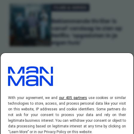
FILMS & SERIES
Beklemmende thriller is
vanaf vandaag te zien op
Netflix: 'opgesloten in je
eigen huis'
WONEN
Efteling-achtige villa
op Funda te koop
verschenen voor €
2.150.000
With your agreement, we and
our 405 partners
use cookies or similar
technologies to store, access, and process personal data like your visit
on this website, IP addresses and cookie identifiers. Some partners do
not ask for your consent to process your data and rely on their
legitimate business interest. You can withdraw your consent or object to
WONEN
data processing based on legitimate interest at any time by clicking on
“Learn More” or in our Privacy Policy on this website.