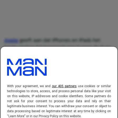
Apple
geeft aan dat iPhones en iPads het
beste werken bij temperaturen tussen de 0 en
35 graden Celsius. Wordt het warmer dan dat,
dan kan je toestel automatisch bepaalde
functies beperken om zichzelf te beschermen.
With your agreement, we and
our 405 partners
use cookies or similar
technologies to store, access, and process personal data like your visit
on this website, IP addresses and cookie identifiers. Some partners do
not ask for your consent to process your data and rely on their
legitimate business interest. You can withdraw your consent or object to
data processing based on legitimate interest at any time by clicking on
“Learn More” or in our Privacy Policy on this website.