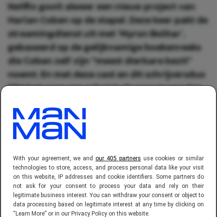
Netflix gooit alweer een nieuw project van
Harlan Coben op de stapel. Deze keer pakt de
streamingdienst uit met 'Myron Bolitar',
gebaseerd op de gelijknamige boekenreeks
die Coben zelf zijn "meest dierbare bezit"
noemt. En met deze cast en dit schrijversduo
lijkt het weer een schot in de roos te worden.
With your agreement, we and
our 405 partners
use cookies or similar
technologies to store, access, and process personal data like your visit
on this website, IP addresses and cookie identifiers. Some partners do
not ask for your consent to process your data and rely on their
legitimate business interest. You can withdraw your consent or object to
data processing based on legitimate interest at any time by clicking on
“Learn More” or in our Privacy Policy on this website.