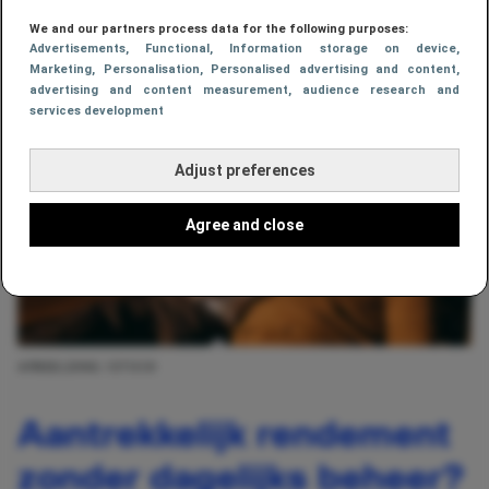
We and our partners process data for the following purposes:
Advertisements
, Functional
, Information storage on device
,
Marketing
, Personalisation
, Personalised advertising and content,
advertising and content measurement, audience research and
services development
Adjust preferences
Agree and close
AFBEELDING: ISTOCK
Aantrekkelijk rendement
zonder dagelijks beheer?