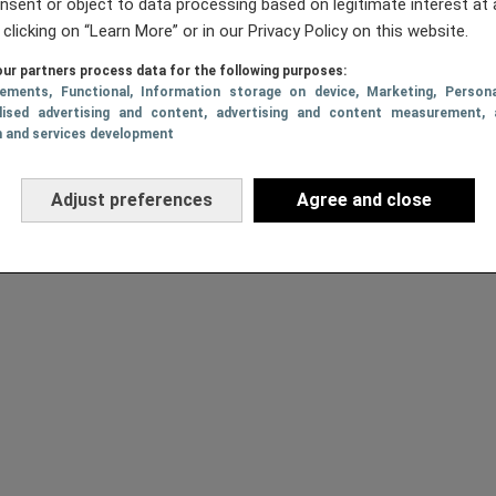
nsent or object to data processing based on legitimate interest at 
 clicking on “Learn More” or in our Privacy Policy on this website.
ur partners process data for the following purposes:
sements
, Functional
, Information storage on device
, Marketing
, Persona
lised advertising and content, advertising and content measurement, 
h and services development
Adjust preferences
Agree and close