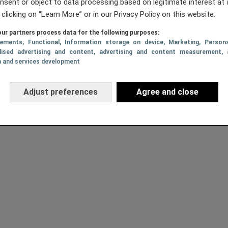
nsent or object to data processing based on legitimate interest at 
 clicking on “Learn More” or in our Privacy Policy on this website.
ur partners process data for the following purposes:
sements
, Functional
, Information storage on device
, Marketing
, Persona
lised advertising and content, advertising and content measurement, 
h and services development
Adjust preferences
Agree and close