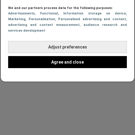
in zijn carrière. Als je kijkt naar hoe deze
We and our partners process data for the following purposes:
transfer tot stand is gekomen, is het allemaal
Advertisements
, Functional
, Information storage on device
,
Marketing
, Personalisation
, Personalised advertising and content,
een stuk minder gek dan het op het eerste
advertising and content measurement, audience research and
gezicht lijkt. Maar hoeveel gaat hij eigenlijk
services development
verdienen?
Adjust preferences
Agree and close