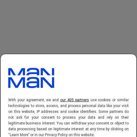
With your agreement, we and
our 405 partners
use cookies or similar
technologies to store, access, and process personal data like your visit
on this website, IP addresses and cookie identifiers. Some partners do
Dit artikel is tot stand gekomen in
not ask for your consent to process your data and rely on their
legitimate business interest. You can withdraw your consent or object to
samenwerking met Mintos
data processing based on legitimate interest at any time by clicking on
“Learn More” or in our Privacy Policy on this website.