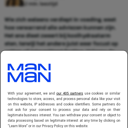
2 min. leestijd
Wie zich weleens verdiept in voeding, weet
hoe verwarrend alle adviezen kunnen zijn.
Het ene dieet zweert bij koolhydraatarm
eten, terwijl het andere juist weer focust op
vetten of intermittent fasting. Volgens de
Britse voedingsdeskundige Dominique
Ludwig hoeft gezond eten echter helemaal
niet ingewikkeld te zijn. Zij werkt al
tientallen jaren met cliënten en hanteert een
opvallend simpele aanpak: de zogeheten
With your agreement, we and
our 405 partners
use cookies or similar
triple 30-regel.
technologies to store, access, and process personal data like your visit
on this website, IP addresses and cookie identifiers. Some partners do
not ask for your consent to process your data and rely on their
legitimate business interest. You can withdraw your consent or object to
data processing based on legitimate interest at any time by clicking on
“Learn More” or in our Privacy Policy on this website.