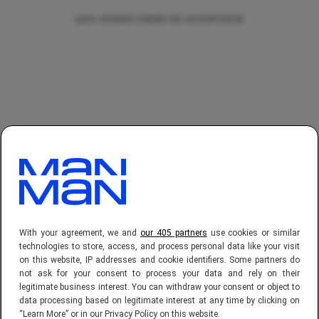
With your agreement, we and
our 405 partners
use cookies or similar
technologies to store, access, and process personal data like your visit
on this website, IP addresses and cookie identifiers. Some partners do
not ask for your consent to process your data and rely on their
legitimate business interest. You can withdraw your consent or object to
data processing based on legitimate interest at any time by clicking on
“Learn More” or in our Privacy Policy on this website.