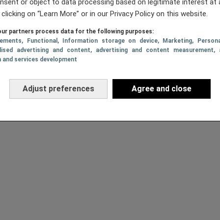
nsent or object to data processing based on legitimate interest at 
 clicking on “Learn More” or in our Privacy Policy on this website.
ur partners process data for the following purposes:
sements
, Functional
, Information storage on device
, Marketing
, Persona
lised advertising and content, advertising and content measurement, 
h and services development
Adjust preferences
Agree and close