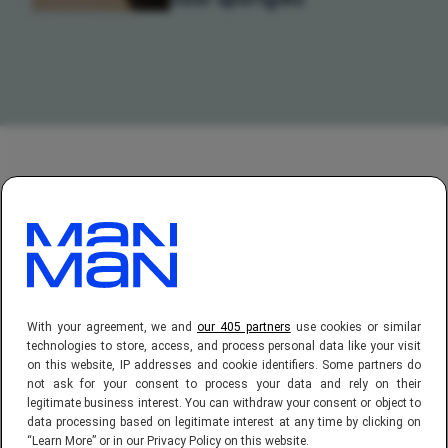
With your agreement, we and
our 405 partners
use cookies or similar
technologies to store, access, and process personal data like your visit
on this website, IP addresses and cookie identifiers. Some partners do
not ask for your consent to process your data and rely on their
legitimate business interest. You can withdraw your consent or object to
data processing based on legitimate interest at any time by clicking on
“Learn More” or in our Privacy Policy on this website.