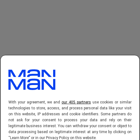
With your agreement, we and
our 405 partners
use cookies or similar
technologies to store, access, and process personal data like your visit
on this website, IP addresses and cookie identifiers. Some partners do
not ask for your consent to process your data and rely on their
legitimate business interest. You can withdraw your consent or object to
data processing based on legitimate interest at any time by clicking on
“Learn More” or in our Privacy Policy on this website.